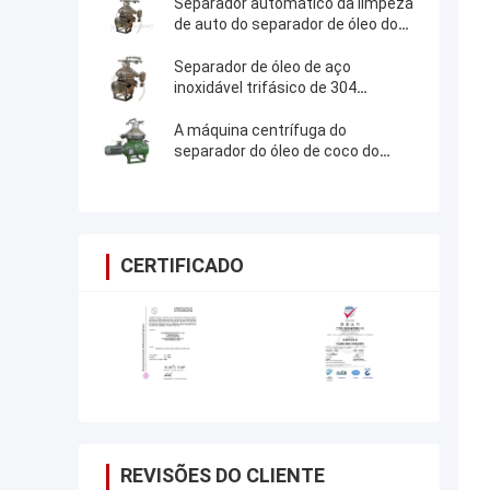
Separador automático da limpeza
de auto do separador de óleo do
disco do coco do Virgin
Separador de óleo de aço
inoxidável trifásico de 304
discos/separador do óleo e do
sabão
A máquina centrífuga do
separador do óleo de coco do
Virgin do PLC contínua opera-se
CERTIFICADO
REVISÕES DO CLIENTE