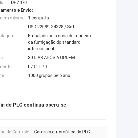
o:
DHZ470
amento e Envio:
rdem mínima:
1 conjunto
USD 22089-34328 / Set
alagem:
Embalado pelo caso de madeira
da fumigação do standard
internacional
a:
30 DIAS APÓS A ORDEM
mento:
L / C, T / T
te:
1000 grupos pelo ano
gin do PLC contínua opera-se
ma de Controle:
Controlo automático do PLC