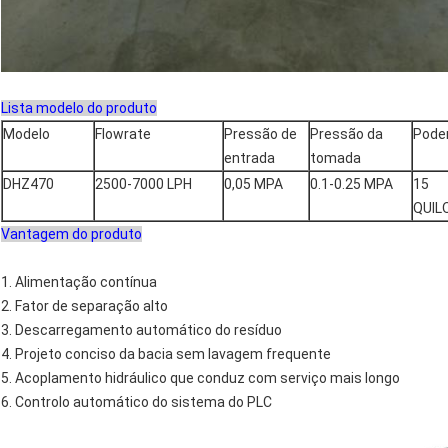
Lista modelo do produto
Modelo
Flowrate
Pressão de
Pressão da
Pode
entrada
tomada
DHZ470
2500-7000 LPH
0,05 MPA
0.1-0.25 MPA
15
QUI
Vantagem do produto
1. Alimentação contínua
2. Fator de separação alto
3. Descarregamento automático do resíduo
4. Projeto conciso da bacia sem lavagem frequente
5. Acoplamento hidráulico que conduz com serviço mais longo
6. Controlo automático do sistema do PLC