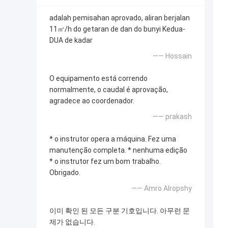
adalah pemisahan aprovado, aliran berjalan
11㎥/h do getaran de dan do bunyi Kedua-
DUA de kadar
—— Hossain
O equipamento está correndo
normalmente, o caudal é aprovação,
agradece ao coordenador.
—— prakash
* o instrutor opera a máquina. Fez uma
manutenção completa. * nenhuma edição
* o instrutor fez um bom trabalho.
Obrigado.
—— Amro Alropshy
이미 확인 된 모든 구분 기호입니다. 아무런 문
제가 없습니다.