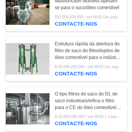
NEWS
Multifunction flexíveis operam-
se para o suco/óleo comestível
$10,000-200,000 / set MOQ:Um jogo
MAPA
28
CONTACTE-NOS
DO
Descascador
SITE
Centrífuga
Estrutura rápida da abertura do
filtro de saco do filtro/duplex de
PRIVACY
óleo comestível para a indústria
cosmética
POLICY
$ 10,000-200,000 / set MOQ:Um jogo
CONTACTE-NOS
22
Nutsche agitado
O tipo filtros do saco do DL de
saco industriais/refina o filtro
filtro secador
para o CE do óleo comestível
aprovado
$ 10,000-200,000 / set MOQ:1 conjunto
CONTACTE-NOS