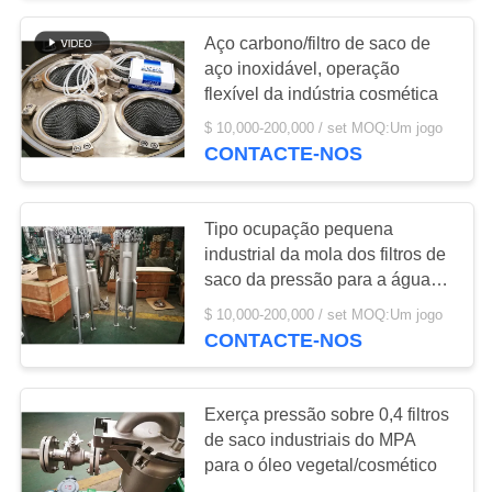
Aço carbono/filtro de saco de
13
aço inoxidável, operação
Purificação do filtro
flexível da indústria cosmética
$ 10,000-200,000 / set MOQ:Um jogo
de vela
CONTACTE-NOS
Tipo ocupação pequena
industrial da mola dos filtros de
saco da pressão para a água
38
doce
$ 10,000-200,000 / set MOQ:Um jogo
Separador de água
CONTACTE-NOS
centrífugo do óleo
Exerça pressão sobre 0,4 filtros
de saco industriais do MPA
para o óleo vegetal/cosmético