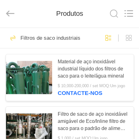
2026
JUNENG
MACHINERY
(CHINA)
Produtos
CO.,
LTD..
All
Rights
CASA
Reserved.
172
Filtros de saco industriais
Separador de óleo
PRODUTOS
de disco
Material de aço inoxidável
industrial líquido dos filtros de
VÍDEOS
saco para o leite/água mineral
$ 10,000-200,000 / set MOQ:Um jogo
QUEM
CONTACTE-NOS
64
SOMOS
Horizontal Decanter
Filtro de saco de aço inoxidável
VISITA
amigável de Eco/Inline filtro de
centrífuga
saco para o padrão de alimento
À
da cerveja
$ 1,000 / set MOQ:Um jogo