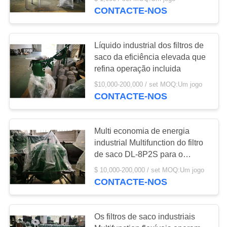
FÁBRICA
CONTACTE-NOS
CONTROLE
61
Líquido industrial dos filtros de
DE
saco da eficiência elevada que
Leite e separador
QUALIDADE
refina operação incluida
de creme
$10,000-200,000 / set MOQ:Um jogo
CONTACTE-NOS
CONTACTE-
NOS
Multi economia de energia
industrial Multifunction do filtro
NOTÍCIAS
108
de saco DL-8P2S para o
cosmético
Filtro de Folha de
$ 10,000-200,000 / set MOQ:Um jogo
CASOS
CONTACTE-NOS
Pressão
COMPANY
Os filtros de saco industriais