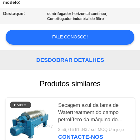
NEWS
modelo:
Destaque:
,
centrifugador horizontal contínuo
MAPA
Centrifugador industrial do filtro
DO
FALE CONOSCO!
SITE
DESDOBRAR DETALHES
PRIVACY
POLICY
Produtos similares
Secagem azul da lama de
Watertreatment do campo
petrolífero da máquina do
centrifugador do filtro da cor
$ 56,716-81,343 / set MOQ:Um jogo
CONTACTE-NOS