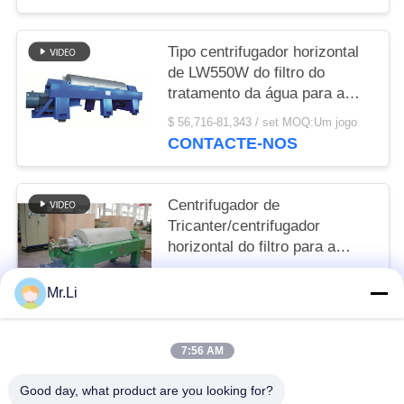
Tipo centrifugador horizontal
de LW550W do filtro do
tratamento da água para a
desidratação da lama
$ 56,716-81,343 / set MOQ:Um jogo
CONTACTE-NOS
Centrifugador de
Tricanter/centrifugador
horizontal do filtro para a
separação contínua do óleo
$15,000-100,000 / set MOQ:Um jogo
da água
Mr.Li
CONTACTE-NOS
7:56 AM
Categorias populares
Todos
Good day, what product are you looking for?