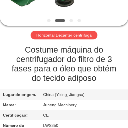
FÁBRICA
CONTROLE
DE
Horizontal Decanter centrífuga
QUALIDADE
Costume máquina do
CONTACTE-
centrifugador do filtro de 3
NOS
fases para o óleo que obtém
do tecido adiposo
NOTÍCIAS
Lugar de origem:
China (Yixing, Jiangsu)
CASOS
Marca:
Juneng Machinery
Certificação:
CE
COMPANY
Número do
LWS350