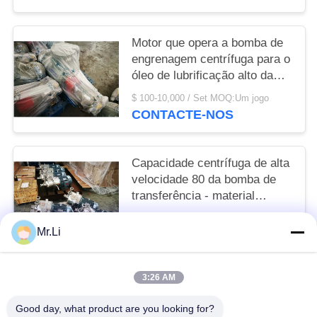
Motor que opera a bomba de
engrenagem centrífuga para o
óleo de lubrificação alto da
viscosidade
$ 100-10,000 / Set MOQ:Um jogo
CONTACTE-NOS
Capacidade centrífuga de alta
velocidade 80 da bomba de
transferência - material
180T/D de aço inoxidável
$ 100-10,000 / set MOQ:Um jogo
Mr.Li
CONTACTE-NOS
3:26 AM
Categorias populares
Todos
Good day, what product are you looking for?