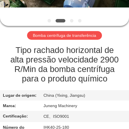
FÁBRICA
CONTROLE
DE
Bomba centrífuga de transferência
QUALIDADE
Tipo rachado horizontal de
CONTACTE-
alta pressão velocidade 2900
NOS
R/Min da bomba centrífuga
para o produto químico
NOTÍCIAS
Lugar de origem:
China (Yixing, Jiangsu)
CASOS
Marca:
Juneng Machinery
Certificação:
CE、ISO9001
COMPANY
Número do
IHK40-25-180