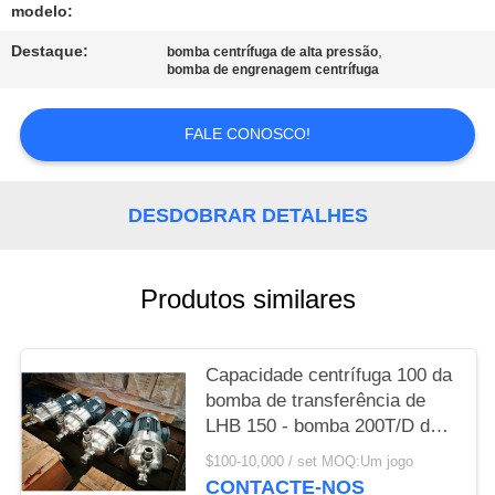
NEWS
modelo:
Destaque:
,
bomba centrífuga de alta pressão
MAPA
bomba de engrenagem centrífuga
DO
FALE CONOSCO!
SITE
PRIVACY
DESDOBRAR DETALHES
POLICY
Produtos similares
Capacidade centrífuga 100 da
bomba de transferência de
LHB 150 - bomba 200T/D de
mistura centrífuga
$100-10,000 / set MOQ:Um jogo
CONTACTE-NOS