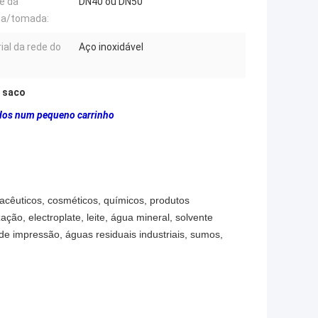
re da
DN40 ou DN50
da/tomada:
ial da rede do
Aço inoxidável
e saco
lados num pequeno carrinho
macêuticos, cosméticos, químicos, produtos
ação, electroplate, leite, água mineral, solvente
 de impressão, águas residuais industriais, sumos,