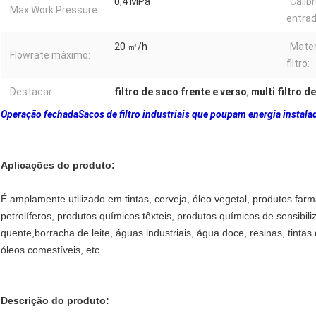
0,4 MPa
Calib
Max Work Pressure:
entra
20 ㎥/h
Mater
Flowrate máximo:
filtro:
Destacar:
filtro de saco frente e verso
,
multi filtro d
Operação fechada
Sacos de filtro industriais que poupam energia insta
Aplicações do produto:
É amplamente utilizado em tintas, cerveja, óleo vegetal, produtos far
petrolíferos, produtos químicos têxteis, produtos químicos de sensibiliz
quente,borracha de leite, águas industriais, água doce, resinas, tintas
óleos comestíveis, etc.
Descrição do produto: