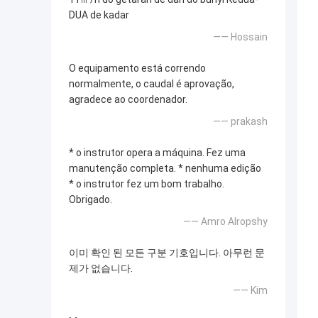
DUA de kadar
—— Hossain
O equipamento está correndo
normalmente, o caudal é aprovação,
agradece ao coordenador.
—— prakash
* o instrutor opera a máquina. Fez uma
manutenção completa. * nenhuma edição
* o instrutor fez um bom trabalho.
Obrigado.
—— Amro Alropshy
이미 확인 된 모든 구분 기호입니다. 아무런 문
제가 없습니다.
—— Kim