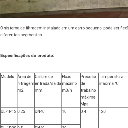
O sistema de filtragem instalado em um carro pequeno, pode ser flexí
diferentes segmentos
Especificações do produto:
Modelo
Área de
Calibre de
Fluxo
Pressão
Temperatura
filtragem
entrada/saída
máximo
de
máxima °C
m2
mm
m3/h
trabalho
máxima
Mpa
DL-1P1S
0.25
DN40
10
0.4
120