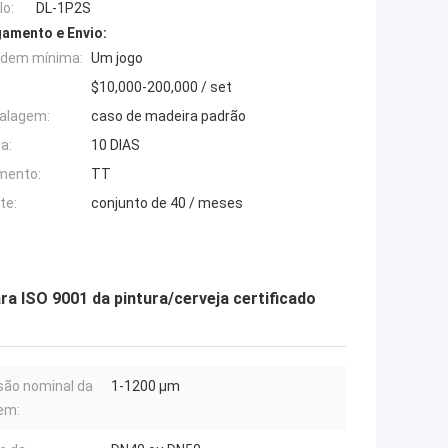
o:
DL-1P2S
amento e Envio:
rdem mínima:
Um jogo
$10,000-200,000 / set
alagem:
caso de madeira padrão
a:
10 DIAS
mento:
TT
te:
conjunto de 40 / meses
ra ISO 9001 da pintura/cerveja certificado
são nominal da
1-1200 μm
gem: