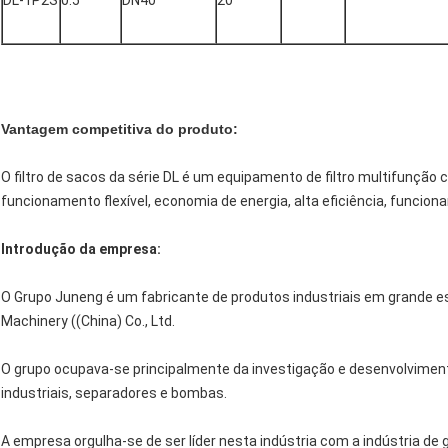
DL-1P2S
0.5
DN40
20
Vantagem competitiva do produto:
O filtro de sacos da série DL é um equipamento de filtro multifunçã
funcionamento flexível, economia de energia, alta eficiência, funcion
Introdução da empresa:
O Grupo Juneng é um fabricante de produtos industriais em grande e
Machinery ((China) Co., Ltd.
O grupo ocupava-se principalmente da investigação e desenvolvimento
industriais, separadores e bombas.
A empresa orgulha-se de ser líder nesta indústria com a indústria de 