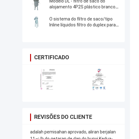
Modelo DL - filtro de saco do
alojamento 4P2S plástico branco
multi com o saco de filtro de nylon
O sistema do filtro de saco/tipo
Inline líquidos filtro do duplex para
galvaniza
CERTIFICADO
REVISÕES DO CLIENTE
adalah pemisahan aprovado, aliran berjalan
11㎥/h do getaran de dan do bunyi Kedua-