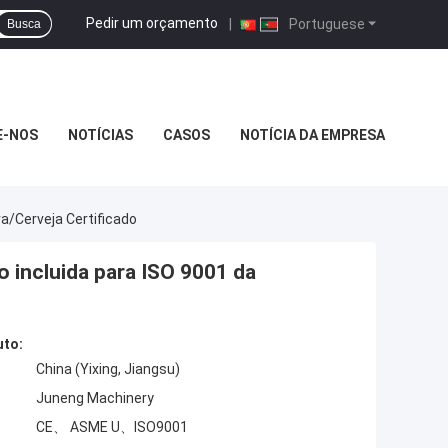
Pedir um orçamento
|
Portuguese
Busca
E-NOS
NOTÍCIAS
CASOS
NOTÍCIA DA EMPRESA
ra/cerveja Certificado
o incluida para ISO 9001 da
uto:
China (Yixing, Jiangsu)
Juneng Machinery
CE、 ASME U、ISO9001