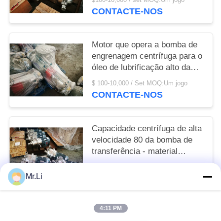
CONTACTE-NOS
Motor que opera a bomba de
engrenagem centrífuga para o
óleo de lubrificação alto da
viscosidade
$ 100-10,000 / Set MOQ:Um jogo
CONTACTE-NOS
Capacidade centrífuga de alta
velocidade 80 da bomba de
transferência - material
180T/D de aço inoxidável
$ 100-10,000 / set MOQ:Um jogo
Mr.Li
CONTACTE-NOS
4:11 PM
Categorias populares
Todos