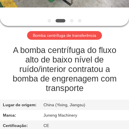
FÁBRICA
CONTROLE
DE
Bomba centrífuga de transferência
QUALIDADE
A bomba centrífuga do fluxo
CONTACTE-
alto de baixo nível de
NOS
ruído/interior contratou a
bomba de engrenagem com
NOTÍCIAS
transporte
CASOS
Lugar de origem:
China (Yixing, Jiangsu)
Marca:
Juneng Machinery
COMPANY
Certificação:
CE