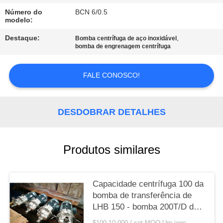
NEWS
Número do
BCN 6/0.5
modelo:
MAPA
Destaque:
,
Bomba centrífuga de aço inoxidável
DO
bomba de engrenagem centrífuga
SITE
FALE CONOSCO!
PRIVACY
DESDOBRAR DETALHES
POLICY
Produtos similares
Capacidade centrífuga 100 da
bomba de transferência de
LHB 150 - bomba 200T/D de
mistura centrífuga
$100-10,000 / set MOQ:Um jogo