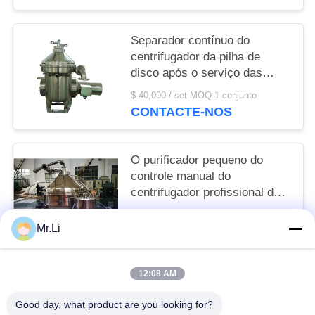
Separador contínuo do
centrifugador da pilha de
disco após o serviço das
vendas proporcionado
$ 40,000 / set MOQ:1 conjunto
CONTACTE-NOS
O purificador pequeno do
controle manual do
centrifugador profissional da
pilha de disco abaixa o ruído
$ 1000-10,000 / set MOQ:Um jogo
Mr.Li
CONTACTE-NOS
12:08 AM
Categorias populares
Todos
Good day, what product are you looking for?