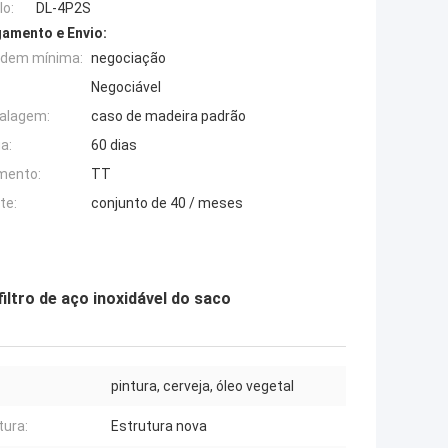
o:
DL-4P2S
amento e Envio:
rdem mínima:
negociação
Negociável
alagem:
caso de madeira padrão
a:
60 dias
mento:
TT
te:
conjunto de 40 / meses
iltro de aço inoxidável do saco
pintura, cerveja, óleo vegetal
tura:
Estrutura nova