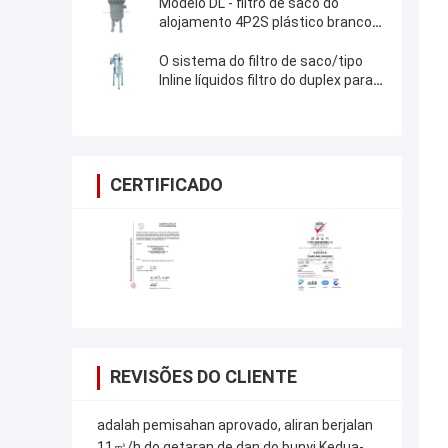
Modelo DL - filtro de saco do
alojamento 4P2S plástico branco
multi com o saco de filtro de nylon
O sistema do filtro de saco/tipo
Inline líquidos filtro do duplex para
galvaniza
CERTIFICADO
REVISÕES DO CLIENTE
adalah pemisahan aprovado, aliran berjalan
11㎥/h do getaran de dan do bunyi Kedua-