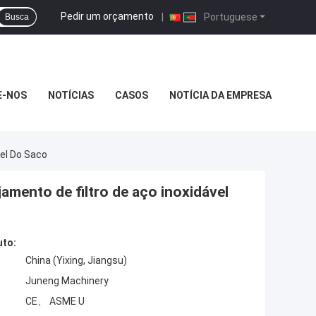
Pedir um orçamento
|
Portuguese
Busca
E-NOS
NOTÍCIAS
CASOS
NOTÍCIA DA EMPRESA
vel Do Saco
jamento de filtro de aço inoxidável
uto:
China (Yixing, Jiangsu)
Juneng Machinery
CE、 ASME U