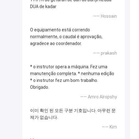
DUA de kadar
—— Hossain
O equipamento está correndo
normalmente, o caudal é aprovação,
agradece ao coordenador.
—— prakash
* o instrutor opera a máquina. Fez uma
manutenção completa. * nenhuma edição
* o instrutor fez um bom trabalho.
Obrigado.
—— Amro Alropshy
이미 확인 된 모든 구분 기호입니다. 아무런 문
제가 없습니다.
—— Kim