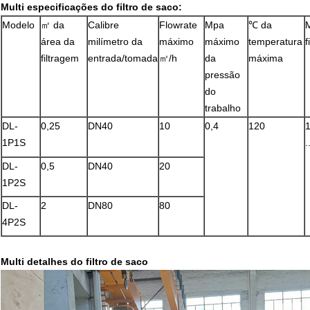
Multi especificações do filtro de saco:
Modelo
㎡ da
Calibre
Flowrate
Mpa
℃ da
área da
milímetro da
máximo
máximo
temperatura
f
filtragem
entrada/tomada
㎥/h
da
máxima
pressão
do
trabalho
DL-
0,25
DN40
10
0,4
120
1
1P1S
.
DL-
0,5
DN40
20
1P2S
DL-
2
DN80
80
4P2S
Multi detalhes do filtro de saco