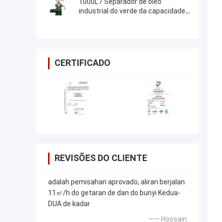
1000L / Separador de óleo
industrial do verde da capacidade
de H para a dessanilização do
glicerol
CERTIFICADO
REVISÕES DO CLIENTE
adalah pemisahan aprovado, aliran berjalan
11㎥/h do getaran de dan do bunyi Kedua-
DUA de kadar
—— Hossain