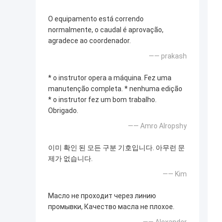
O equipamento está correndo
normalmente, o caudal é aprovação,
agradece ao coordenador.
—— prakash
* o instrutor opera a máquina. Fez uma
manutenção completa. * nenhuma edição
* o instrutor fez um bom trabalho.
Obrigado.
—— Amro Alropshy
이미 확인 된 모든 구분 기호입니다. 아무런 문
제가 없습니다.
—— Kim
Масло не проходит через линию
промывки, Качество масла не плохое.