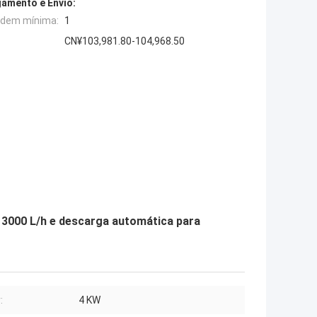
amento e Envio:
rdem mínima:
1
CN¥103,981.80-104,968.50
 3000 L/h e descarga automática para
:
4 KW