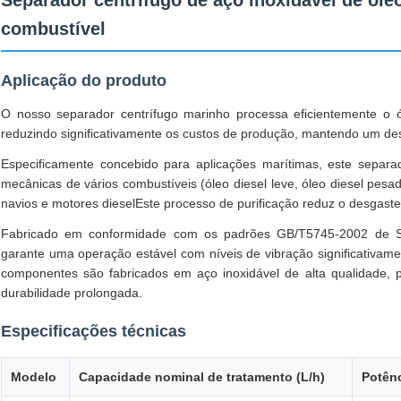
Separador centrífugo de aço inoxidável de óle
combustível
Aplicação do produto
O nosso separador centrífugo marinho processa eficientemente o ól
reduzindo significativamente os custos de produção, mantendo um d
Especificamente concebido para aplicações marítimas, este separ
mecânicas de vários combustíveis (óleo diesel leve, óleo diesel pesad
navios e motores dieselEste processo de purificação reduz o desgaste
Fabricado em conformidade com os padrões GB/T5745-2002 de S
garante uma operação estável com níveis de vibração significativame
componentes são fabricados em aço inoxidável de alta qualidade, p
durabilidade prolongada.
Especificações técnicas
Modelo
Capacidade nominal de tratamento (L/h)
Potênc