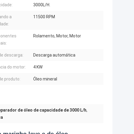
idade:
3000L/H.
ando a
11500 RPM
dade:
onentes
Rolamento, Motor, Motor
ais:
de descarga:
Descarga automática
cia do motor:
4 KW
de produto:
Óleo mineral
parador de óleo de capacidade de 3000 L/h
,
ca