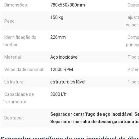
Dimensões:
780x550x880mm
Capac
150 kg
ajust
Peso:
veloci
Identificação do
226mm
Comp
tambor:
princip
Material:
Aço inoxidável
Tipo 
Velocidade nominal:
12000 RPM
Potên
Estrutura:
estrutura estável
Tipo 
Capacidade de
3000 l/h
tratamento:
Separador centrífugo de aço inoxidável
,
Se
Destacar:
Separador marinho de descarga automáti