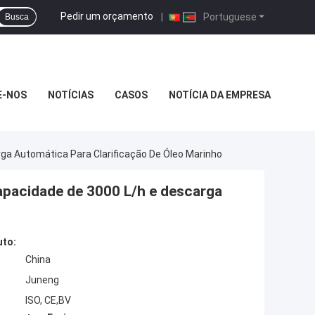
Pedir um orçamento
|
Portuguese
Busca
E-NOS
NOTÍCIAS
CASOS
NOTÍCIA DA EMPRESA
ga Automática Para Clarificação De Óleo Marinho
apacidade de 3000 L/h e descarga
uto:
China
Juneng
ISO, CE,BV