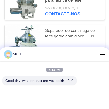
para fábrica de leite
$27,880-30,000 MOQ:1
CONTACTE-NOS
Separador de centrífuga de
leite gordo com disco DHN
$26,987-30,000 MOQ:1
Mr.Li
CONTACTE-NOS
4:13 PM
Categorias populares
Todos
Good day, what product are you looking for?
Separador De Óleo De Disco
Horizontal Decanter Centrífuga
Leite E Separador De Creme
Filtro De Folha De Pressão