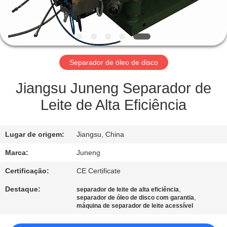
FÁBRICA
CONTROLE
DE
Separador de óleo de disco
QUALIDADE
Jiangsu Juneng Separador de
CONTACTE-
Leite de Alta Eficiência
NOS
Lugar de origem:
Jiangsu, China
NOTÍCIAS
Marca:
Juneng
Certificação:
CE Certificate
CASOS
Destaque:
,
separador de leite de alta eficiência
,
separador de óleo de disco com garantia
máquina de separador de leite acessível
COMPANY