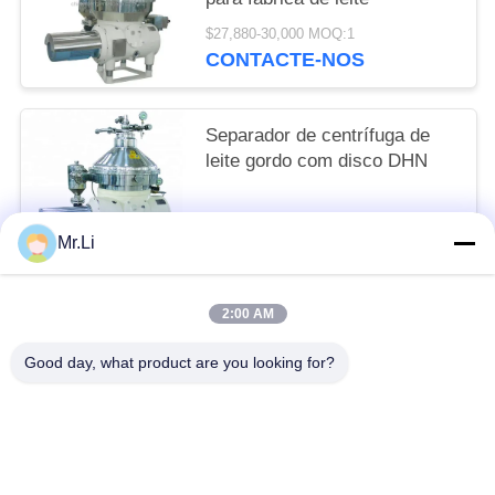
$27,880-30,000 MOQ:1
CONTACTE-NOS
Separador de centrífuga de
leite gordo com disco DHN
$26,987-30,000 MOQ:1
Mr.Li
CONTACTE-NOS
2:00 AM
Categorias populares
Todos
Good day, what product are you looking for?
Separador De Óleo De Disco
Horizontal Decanter Centrífuga
Leite E Separador De Creme
Filtro De Folha De Pressão