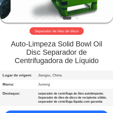
FÁBRICA
CONTROLE
DE
Separador de óleo de disco
QUALIDADE
Auto-Limpeza Solid Bowl Oil
CONTACTE-
Disc Separador de
NOS
Centrifugadora de Líquido
NOTÍCIAS
Lugar de origem:
Jiangsu, China
Marca:
Juneng
CASOS
Destaque:
,
separador de centrífuga de óleo autolimpante
,
Separador de óleo de disco de recipiente sólido
separador de centrífuga líquida com garantia
COMPANY