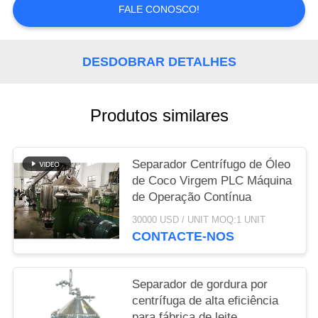
NEWS
FALE CONOSCO!
SITEMAP
DESDOBRAR DETALHES
PRIVACY
POLICY
Produtos similares
Separador Centrífugo de Óleo
de Coco Virgem PLC Máquina
de Operação Contínua
30000 USD / UNIT MOQ:1 UNIT
CONTACTE-NOS
Separador de gordura por
centrífuga de alta eficiência
para fábrica de leite