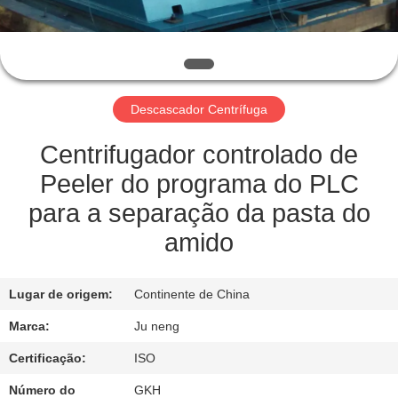
FÁBRICA
CONTROLE
DE
Descascador Centrífuga
QUALIDADE
Centrifugador controlado de
CONTACTE-
Peeler do programa do PLC
NOS
para a separação da pasta do
amido
NOTÍCIAS
Lugar de origem:
Continente de China
CASOS
Marca:
Ju neng
Certificação:
ISO
COMPANY
Número do
GKH