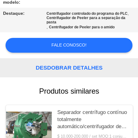
NEWS
modelo:
Destaque:
,
Centrifugador controlado do programa do PLC
Centrifugador de Peeler para a separação da
MAPA
pasta
,
Centrifugador de Peeler para o amido
DO
SITE
FALE CONOSCO!
PRIVACY
DESDOBRAR DETALHES
POLICY
Produtos similares
Separador centrífugo contínuo
totalmente
automático/centrifugador de
Siphonic
$ 10,000-200,000 / set MOQ:1 conjunto