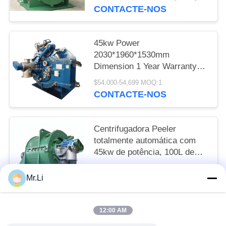
CONTACTE-NOS
45kw Power
2030*1960*1530mm
Dimension 1 Year Warranty
Peeler Centrifuge for Corn
$54,000-54,699 MOQ:1
Starch Industry
CONTACTE-NOS
Centrifugadora Peeler
totalmente automática com
45kw de potência, 100L de
capacidade e 1550 de
$55,000-56,716 MOQ:1
velocidade de ajuste para
Mr.Li
CONTACTE-NOS
separação de amido
12:00 AM
Categorias populares
Todos